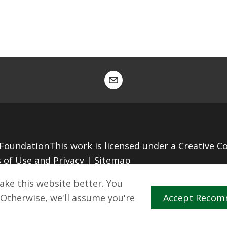
undationThis work is licensed under a Creative C
 of Use and Privacy
|
Sitemap
ake this website better. You
ment
by GRIT Digital
 Otherwise, we'll assume you're
Accept Recom