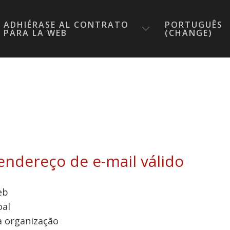
ADHIÉRASE AL CONTRATO
PORTUGUÊS
PARA LA WEB
(CHANGE)
 endereço de e-mail válido
eb
oal
 organização