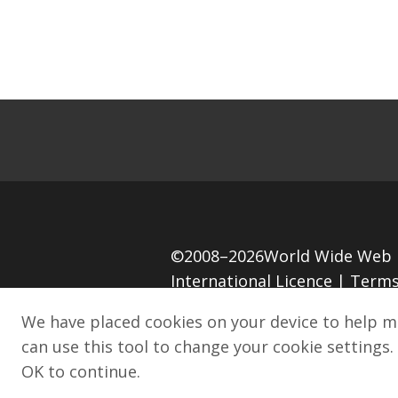
©2008–2026World Wide Web Fo
International Licence |
Terms
We have placed cookies on your device to help m
Website design and develop
can use this tool to change your cookie settings.
OK to continue.